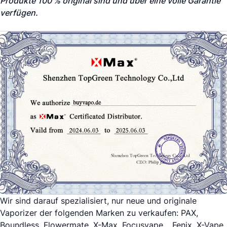
Produkte 100 % original sind und über eine volle Garantie
verfügen.
Wir sind darauf spezialisiert, nur neue und originale
Vaporizer
der folgenden Marken zu verkaufen:
PAX
,
Boundless
,
Flowermate
, X-Max,
Focusvape
,
,
Fenix
,
X-Vape
,