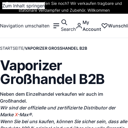
Rauchen oder dampfen Sie noch? Wir verkaufen tragbare und
Zum Inhalt springen
stationäre Verdampfer und Zubehör. Willkommen
My
Navigation umschalten
Wunschli
Search
Account
STARTSEITE
VAPORIZER GROSSHANDEL B2B
Vaporizer
Großhandel B2B
Neben dem Einzelhandel verkaufen wir auch im
Großhandel.
Wir sind der offizielle und zertifizierte Distributor der
Marke
X
-Max®.
Wenn Sie bei uns kaufen, können Sie sicher sein, dass alle