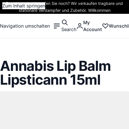
Rauchen oder dampfen Sie noch? Wir verkaufen tragbare und
Zum Inhalt springen
stationäre Verdampfer und Zubehör. Willkommen
My
Navigation umschalten
Wunschli
Search
Account
Annabis Lip Balm
Lipsticann 15ml