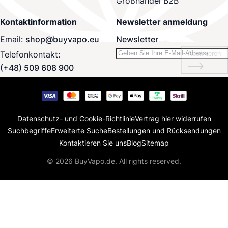
Großhandel B2B
Kontaktinformation
Newsletter anmeldung
Email:
shop@buyvapo.eu
Newsletter
Telefonkontakt:
Abonnieren
(+48) 509 608 900
Datenschutz- und Cookie-Richtlinie
Vertrag hier widerrufen
Suchbegriffe
Erweiterte Suche
Bestellungen und Rücksendungen
Kontaktieren Sie uns
Blog
Sitemap
© 2026 BuyVapo.de. All rights reserved.