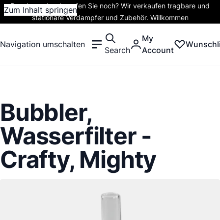
Rauchen oder dampfen Sie noch? Wir verkaufen tragbare und
Zum Inhalt springen
stationäre Verdampfer und Zubehör. Willkommen
My
Navigation umschalten
Wunschli
Search
Account
Bubbler,
Wasserfilter -
Crafty, Mighty