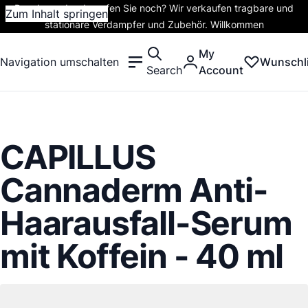
Rauchen oder dampfen Sie noch? Wir verkaufen tragbare und
Zum Inhalt springen
stationäre Verdampfer und Zubehör. Willkommen
My
Navigation umschalten
Wunschli
Search
Account
CAPILLUS
Cannaderm Anti-
Haarausfall-Serum
mit Koffein - 40 ml