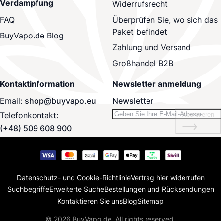
Verdampfung
Widerrufsrecht
Überprüfen Sie, wo sich das
FAQ
Paket befindet
BuyVapo.de Blog
Zahlung und Versand
Großhandel B2B
Kontaktinformation
Newsletter anmeldung
Email:
shop@buyvapo.eu
Newsletter
Telefonkontakt:
Abonnieren
(+48) 509 608 900
Datenschutz- und Cookie-Richtlinie
Vertrag hier widerrufen
Suchbegriffe
Erweiterte Suche
Bestellungen und Rücksendungen
Kontaktieren Sie uns
Blog
Sitemap
© 2026 BuyVapo.de. All rights reserved.