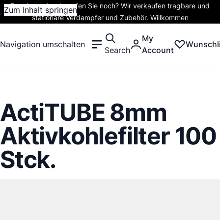
Rauchen oder dampfen Sie noch? Wir verkaufen tragbare und
Zum Inhalt springen
stationäre Verdampfer und Zubehör. Willkommen
My
Navigation umschalten
Wunschli
Search
Account
ActiTUBE 8mm
Aktivkohlefilter 100
Stck.