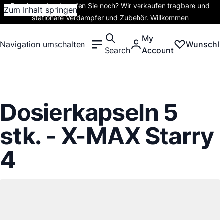
Rauchen oder dampfen Sie noch? Wir verkaufen tragbare und
Zum Inhalt springen
stationäre Verdampfer und Zubehör. Willkommen
My
Navigation umschalten
Wunschli
Search
Account
Dosierkapseln 5
stk. - X-MAX Starry
4