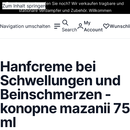
Rauchen oder dampfen Sie noch? Wir verkaufen tragbare und
Zum Inhalt springen
stationäre Verdampfer und Zubehör. Willkommen
My
Navigation umschalten
Wunschli
Search
Account
Hanfcreme bei
Schwellungen und
Beinschmerzen -
konopne mazanii 75
ml