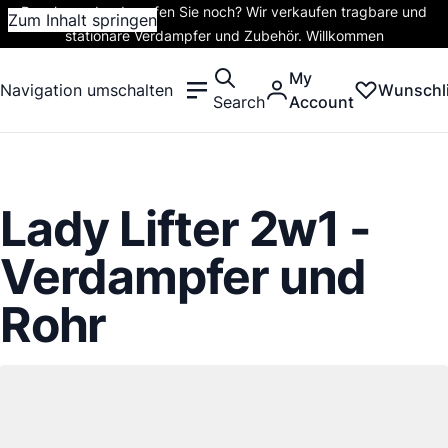
Rauchen oder dampfen Sie noch? Wir verkaufen tragbare und
Zum Inhalt springen
stationäre Verdampfer und Zubehör. Willkommen
My
Navigation umschalten
Wunschli
Search
Account
Lady Lifter 2w1 -
Verdampfer und
Rohr