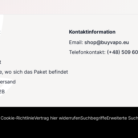
t
Kontaktinformation
Email:
shop@buyvapo.eu
Telefonkontakt:
(+48) 509 6
t
e, wo sich das Paket befindet
Versand
2B
Cookie-Richtlinie
Vertrag hier widerrufen
Suchbegriffe
Erweiterte Suc