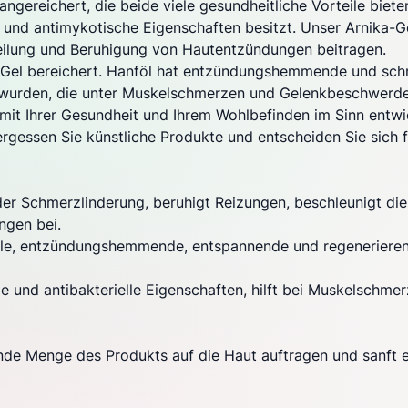
angereichert, die beide viele gesundheitliche Vorteile biete
ielle und antimykotische Eigenschaften besitzt. Unser Arni
heilung und Beruhigung von Hautentzündungen beitragen.
ika-Gel bereichert. Hanföl hat entzündungshemmende und sc
t wurden, die unter Muskelschmerzen und Gelenkbeschwerde
 mit Ihrer Gesundheit und Ihrem Wohlbefinden im Sinn entwick
ergessen Sie künstliche Produkte und entscheiden Sie sich f
 der Schmerzlinderung, beruhigt Reizungen, beschleunigt di
ngen bei.
rielle, entzündungshemmende, entspannende und regeneriere
 und antibakterielle Eigenschaften, hilft bei Muskelschm
e Menge des Produkts auf die Haut auftragen und sanft ei