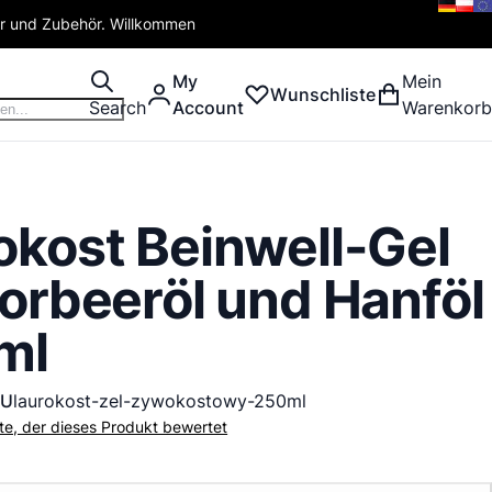
er und Zubehör. Willkommen
My
Mein
Wunschliste
Search
Account
Warenkorb
okost Beinwell-Gel
Lorbeeröl und Hanföl
ml
KU
laurokost-zel-zywokostowy-250ml
ste, der dieses Produkt bewertet