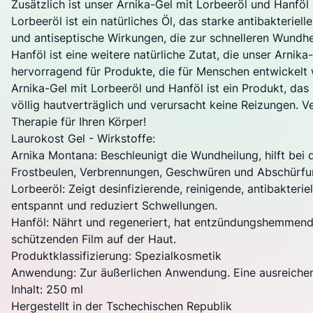
Zusätzlich ist unser Arnika-Gel mit Lorbeeröl und Hanföl 
Lorbeeröl ist ein natürliches Öl, das starke antibakter
und antiseptische Wirkungen, die zur schnelleren Wund
Hanföl ist eine weitere natürliche Zutat, die unser Arn
hervorragend für Produkte, die für Menschen entwickel
Arnika-Gel mit Lorbeeröl und Hanföl ist ein Produkt, das
völlig hautverträglich und verursacht keine Reizungen. V
Therapie für Ihren Körper!
Laurokost Gel - Wirkstoffe:
Arnika Montana: Beschleunigt die Wundheilung, hilft bei
Frostbeulen, Verbrennungen, Geschwüren und Abschürfu
Lorbeeröl: Zeigt desinfizierende, reinigende, antibakte
entspannt und reduziert Schwellungen.
Hanföl: Nährt und regeneriert, hat entzündungshemmende
schützenden Film auf der Haut.
Produktklassifizierung: Spezialkosmetik
Anwendung: Zur äußerlichen Anwendung. Eine ausreichend
Inhalt: 250 ml
Hergestellt in der Tschechischen Republik