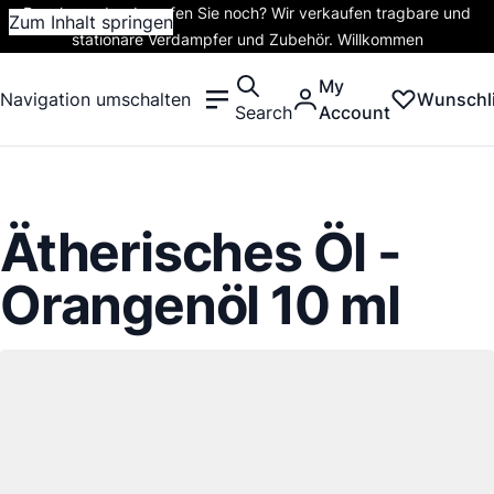
Rauchen oder dampfen Sie noch? Wir verkaufen tragbare und
Zum Inhalt springen
stationäre Verdampfer und Zubehör. Willkommen
My
Navigation umschalten
Wunschli
Search
Account
Ätherisches Öl -
Orangenöl 10 ml