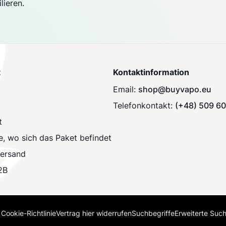
lieren.
t
Kontaktinformation
Email:
shop@buyvapo.eu
Telefonkontakt:
(+48) 509 6
t
e, wo sich das Paket befindet
Versand
2B
Cookie-Richtlinie
Vertrag hier widerrufen
Suchbegriffe
Erweiterte Suc