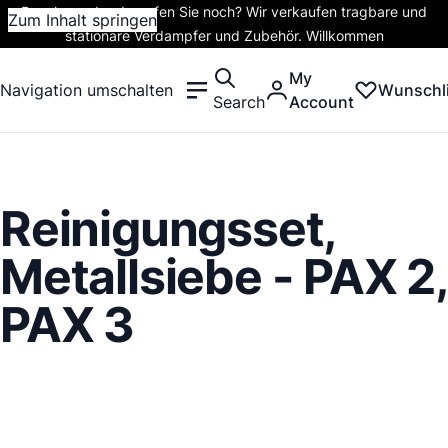
Rauchen oder dampfen Sie noch? Wir verkaufen tragbare und
Zum Inhalt springen
stationäre Verdampfer und Zubehör. Willkommen
My
Navigation umschalten
Wunschli
Search
Account
Reinigungsset,
Metallsiebe - PAX 2,
PAX 3