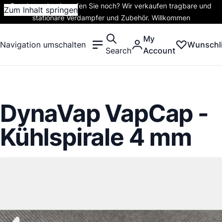
Rauchen oder dampfen Sie noch? Wir verkaufen tragbare und
Zum Inhalt springen
stationäre Verdampfer und Zubehör. Willkommen
My
Navigation umschalten
Wunschli
Search
Account
DynaVap VapCap -
Kühlspirale 4 mm