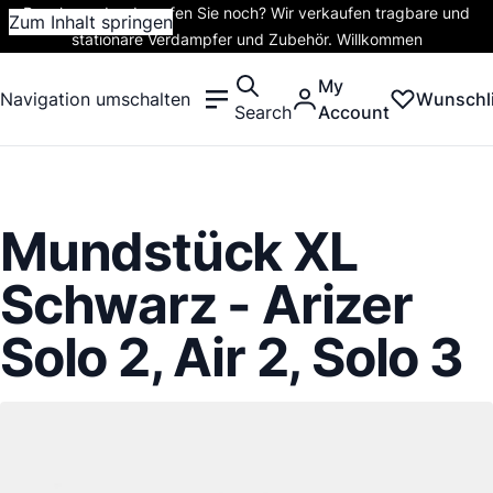
Rauchen oder dampfen Sie noch? Wir verkaufen tragbare und
Zum Inhalt springen
stationäre Verdampfer und Zubehör. Willkommen
My
Navigation umschalten
Wunschli
Search
Account
Mundstück XL
Schwarz - Arizer
Solo 2, Air 2, Solo 3