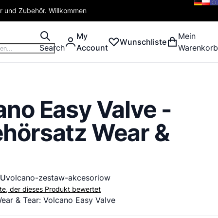
er und Zubehör. Willkommen
My
Mein
Wunschliste
Search
Account
Warenkorb
ano Easy Valve -
hörsatz Wear &
KU
volcano-zestaw-akcesoriow
ste, der dieses Produkt bewertet
ear & Tear: Volcano Easy Valve