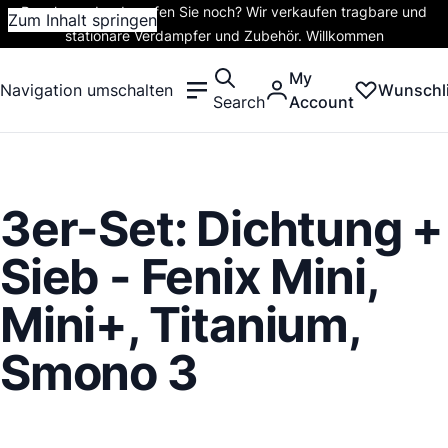
Rauchen oder dampfen Sie noch? Wir verkaufen tragbare und
Zum Inhalt springen
stationäre Verdampfer und Zubehör. Willkommen
My
Navigation umschalten
Wunschli
Search
Account
3er-Set: Dichtung +
Sieb - Fenix Mini,
Mini+, Titanium,
Smono 3