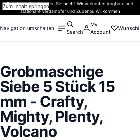
Rauchen oder dampfen Sie noch? Wir verkaufen tragbare und
Zum Inhalt springen
stationäre Verdampfer und Zubehör. Willkommen
My
Navigation umschalten
Wunschli
Search
Account
Grobmaschige
Siebe 5 Stück 15
mm - Crafty,
Mighty, Plenty,
Volcano