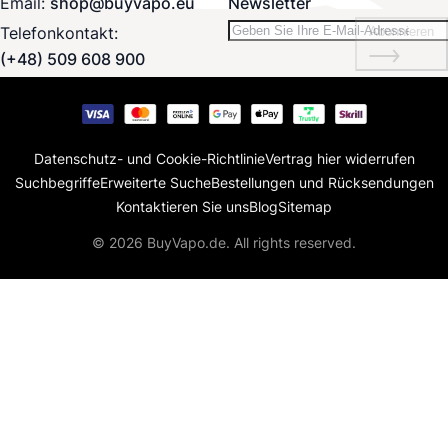
Email:
shop@buyvapo.eu
Newsletter
Telefonkontakt:
Abonnieren
(+48) 509 608 900
Datenschutz- und Cookie-Richtlinie
Vertrag hier widerrufen
Suchbegriffe
Erweiterte Suche
Bestellungen und Rücksendungen
Kontaktieren Sie uns
Blog
Sitemap
© 2026 BuyVapo.de. All rights reserved.