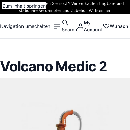
Rauchen oder dampfen Sie noch? Wir verkaufen tragbare und
Zum Inhalt springen
stationäre Verdampfer und Zubehör. Willkommen
My
Navigation umschalten
Wunschli
Search
Account
Volcano Medic 2