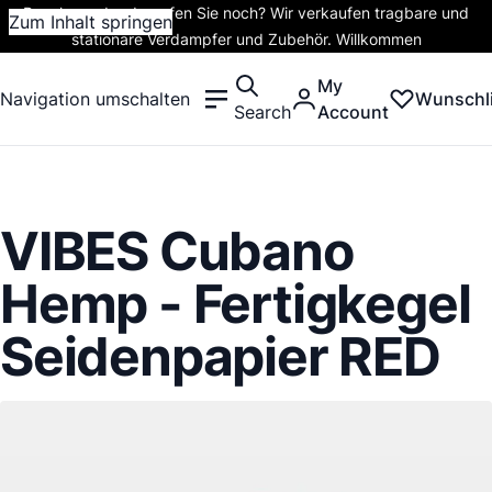
Rauchen oder dampfen Sie noch? Wir verkaufen tragbare und
Zum Inhalt springen
stationäre Verdampfer und Zubehör. Willkommen
My
Navigation umschalten
Wunschli
Search
Account
VIBES Cubano
Hemp - Fertigkegel
Seidenpapier RED