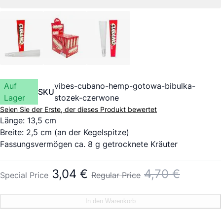
Auf
vibes-cubano-hemp-gotowa-bibulka-
SKU
Lager
stozek-czerwone
Seien Sie der Erste, der dieses Produkt bewertet
Länge: 13,5 cm
Breite: 2,5 cm (an der Kegelspitze)
Fassungsvermögen ca. 8 g getrocknete Kräuter
3,04 €
4,70 €
Special Price
Regular Price
In den Warenkorb