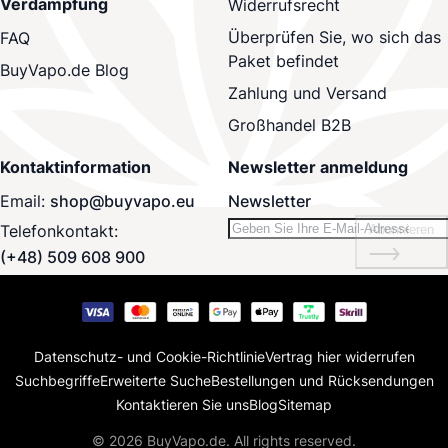
Verdampfung
Widerrufsrecht
Überprüfen Sie, wo sich das
FAQ
Paket befindet
BuyVapo.de Blog
Zahlung und Versand
Großhandel B2B
Kontaktinformation
Newsletter anmeldung
Email:
shop@buyvapo.eu
Newsletter
Telefonkontakt:
Abonnieren
(+48) 509 608 900
Datenschutz- und Cookie-Richtlinie
Vertrag hier widerrufen
Suchbegriffe
Erweiterte Suche
Bestellungen und Rücksendungen
Kontaktieren Sie uns
Blog
Sitemap
© 2026 BuyVapo.de. All rights reserved.