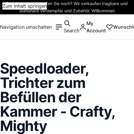
Rauchen oder dampfen Sie noch? Wir verkaufen tragbare und
Zum Inhalt springen
stationäre Verdampfer und Zubehör. Willkommen
My
Navigation umschalten
Wunschli
Search
Account
Speedloader,
Trichter zum
Befüllen der
Kammer - Crafty,
Mighty