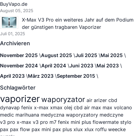
BuyVapo.de
August 05, 2025
X-Max V3 Pro ein weiteres Jahr auf dem Podium
der günstigen tragbaren Vaporizer
Juli 01, 2025
Archivieren
November 2025
August 2025
Juli 2025
Mai 2025
November 2024
April 2024
Juni 2023
Mai 2023
April 2023
März 2023
September 2015
Schlagwörter
vaporizer
waporyzator
air
arizer
cbd
dynavap
fenix
x-max
xmax
olej cbd
air max
max
volcano
medic
marihuana medyczna
waporyzatory medczyne
v3 pro
x-max v3 pro
m7
fenix mini plus
flowermate stylo
pax
pax flow
pax mini
pax plus
xlux
xlux roffu
weecke