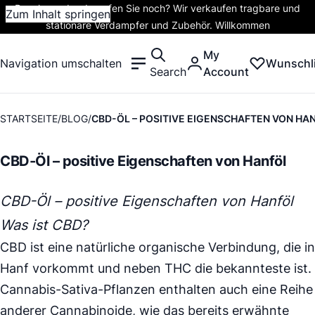
Rauchen oder dampfen Sie noch? Wir verkaufen tragbare und
Zum Inhalt springen
stationäre Verdampfer und Zubehör. Willkommen
My
Navigation umschalten
Wunschli
Search
Account
STARTSEITE
BLOG
CBD-ÖL – POSITIVE EIGENSCHAFTEN VON HA
CBD-Öl – positive Eigenschaften von Hanföl
CBD-Öl – positive Eigenschaften von Hanföl
Was ist CBD?
CBD ist eine natürliche organische Verbindung, die in
Hanf vorkommt und neben THC die bekannteste ist.
Cannabis-Sativa-Pflanzen enthalten auch eine Reihe
anderer Cannabinoide, wie das bereits erwähnte