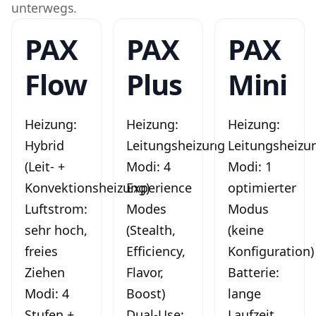
unterwegs.
PAX
PAX
PAX
Flow
Plus
Mini
Heizung:
Heizung:
Heizung:
Hybrid
Leitungsheizung
Leitungsheizu
(Leit- +
Modi: 4
Modi: 1
Konvektionsheizung)
Experience
optimierter
Luftstrom:
Modes
Modus
sehr hoch,
(Stealth,
(keine
freies
Efficiency,
Konfiguration)
Ziehen
Flavor,
Batterie:
Modi: 4
Boost)
lange
Stufen +
Dual-Use:
Laufzeit,