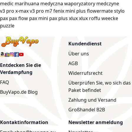
medic
marihuana medyczna
waporyzatory medczyne
v3 pro
x-max v3 pro
m7
fenix mini plus
flowermate stylo
pax
pax flow
pax mini
pax plus
xlux
xlux roffu
weecke
puzzle
Kundendienst
Über uns
AGB
Entdecken Sie die
Verdampfung
Widerrufsrecht
FAQ
Überprüfen Sie, wo sich das
Paket befindet
BuyVapo.de Blog
Zahlung und Versand
Großhandel B2B
Kontaktinformation
Newsletter anmeldung