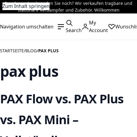
Rauchen oder dampfen Sie noch? Wir verkaufen tragbare und
Zum Inhalt springen
stationäre Verdampfer und Zubehör. Willkommen
My
Navigation umschalten
Wunschli
Search
Account
STARTSEITE
BLOG
PAX PLUS
pax plus
PAX Flow vs. PAX Plus
vs. PAX Mini –