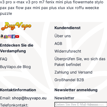
v3 pro
x-max v3 pro
m7
fenix mini plus
flowermate stylo
pax
pax flow
pax mini
pax plus
xlux
xlux roffu
weecke
puzzle
Kundendienst
Über uns
AGB
Entdecken Sie die
Verdampfung
Widerrufsrecht
Überprüfen Sie, wo sich das
FAQ
Paket befindet
BuyVapo.de Blog
Zahlung und Versand
Großhandel B2B
Kontaktinformation
Newsletter anmeldung
Email:
shop@buyvapo.eu
Newsletter
Telefonkontakt:
Abonnieren