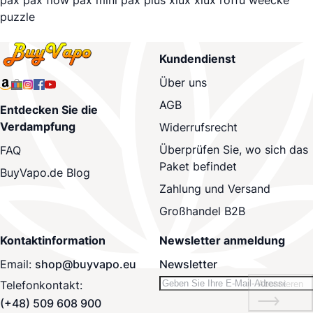
pax
pax flow
pax mini
pax plus
xlux
xlux roffu
weecke
puzzle
Kundendienst
Über uns
AGB
Entdecken Sie die
Verdampfung
Widerrufsrecht
Überprüfen Sie, wo sich das
FAQ
Paket befindet
BuyVapo.de Blog
Zahlung und Versand
Großhandel B2B
Kontaktinformation
Newsletter anmeldung
Email:
shop@buyvapo.eu
Newsletter
Telefonkontakt:
Abonnieren
(+48) 509 608 900