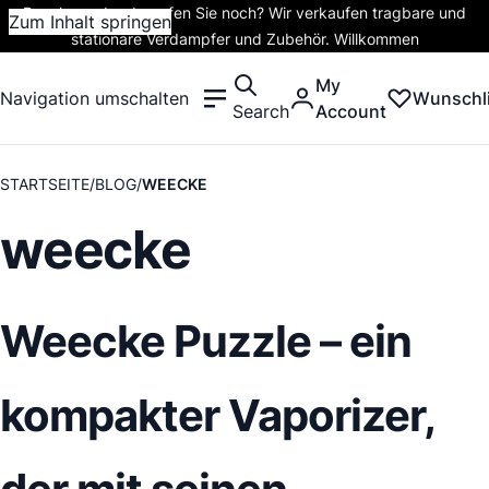
Rauchen oder dampfen Sie noch? Wir verkaufen tragbare und
Zum Inhalt springen
stationäre Verdampfer und Zubehör. Willkommen
My
Navigation umschalten
Wunschli
Search
Account
STARTSEITE
BLOG
WEECKE
weecke
Weecke Puzzle – ein
kompakter Vaporizer,