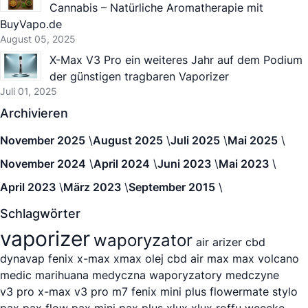
Cannabis – Natürliche Aromatherapie mit
BuyVapo.de
August 05, 2025
X-Max V3 Pro ein weiteres Jahr auf dem Podium
der günstigen tragbaren Vaporizer
Juli 01, 2025
Archivieren
November 2025
August 2025
Juli 2025
Mai 2025
November 2024
April 2024
Juni 2023
Mai 2023
April 2023
März 2023
September 2015
Schlagwörter
vaporizer
waporyzator
air
arizer
cbd
dynavap
fenix
x-max
xmax
olej cbd
air max
max
volcano
medic
marihuana medyczna
waporyzatory medczyne
v3 pro
x-max v3 pro
m7
fenix mini plus
flowermate stylo