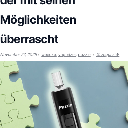
der mit seinen
Möglichkeiten
überrascht
November 27, 2025
weecke
,
vaporizer
,
puzzle
Grzegorz W.