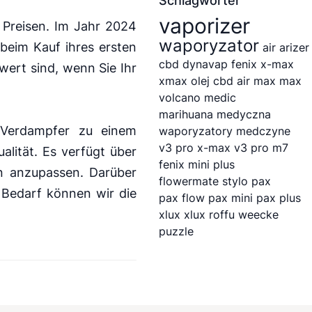
Schlagwörter
vaporizer
 Preisen. Im Jahr 2024
waporyzator
beim Kauf ihres ersten
air
arizer
cbd
dynavap
fenix
x-max
wert sind, wenn Sie Ihr
xmax
olej cbd
air max
max
volcano
medic
marihuana medyczna
n
Verdampfer
zu einem
waporyzatory medczyne
v3 pro
x-max v3 pro
m7
lität. Es verfügt über
fenix mini plus
en anzupassen. Darüber
flowermate stylo
pax
 Bedarf können wir die
pax flow
pax mini
pax plus
xlux
xlux roffu
weecke
puzzle