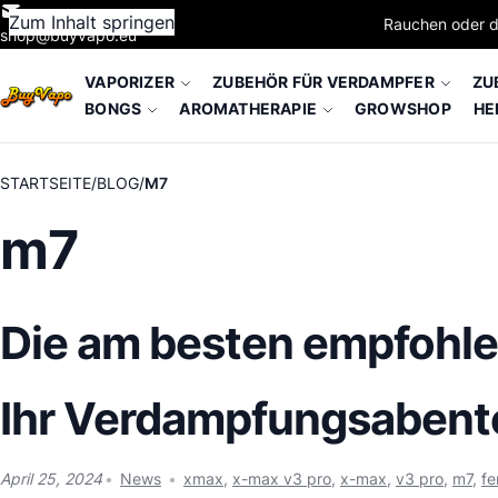
Zum Inhalt springen
Rauchen oder d
shop@buyvapo.eu
VAPORIZER
ZUBEHÖR FÜR VERDAMPFER
ZU
BONGS
AROMATHERAPIE
GROWSHOP
HE
STARTSEITE
BLOG
M7
m7
Die am besten empfohle
Ihr Verdampfungsabent
April 25, 2024
News
xmax
,
x-max v3 pro
,
x-max
,
v3 pro
,
m7
,
fe