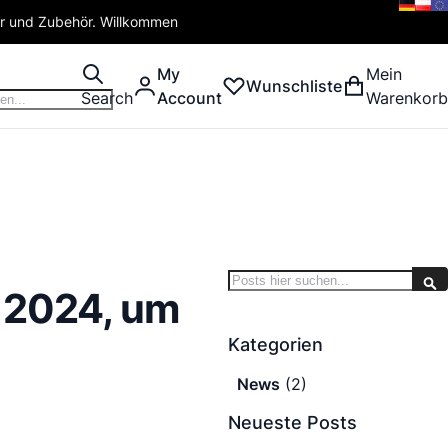
er und Zubehör. Willkommen
My
Mein
Wunschliste
Search
Account
Warenkorb
Search
S
 2024, um
Kategorien
News
(2)
Neueste Posts