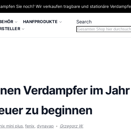
ampfen Sie noch? Wir verkaufen tragbare und stationäre Verdampf
Search
BEHÖR
HANFPRODUKTE
RSTELLER
nen Verdampfer im Jahr
euer zu beginnen
nix mini plus
,
fenix
,
dynavap
Grzegorz W.