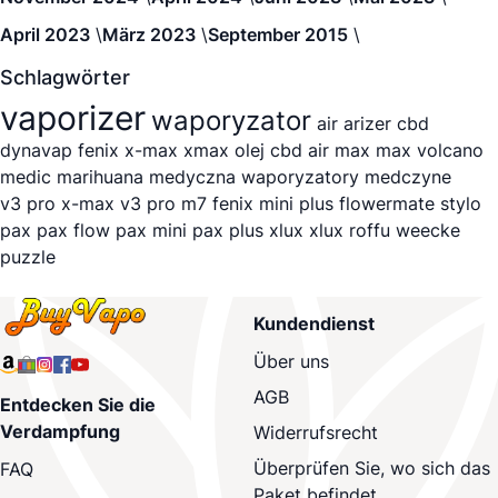
April 2023
März 2023
September 2015
Schlagwörter
vaporizer
waporyzator
air
arizer
cbd
dynavap
fenix
x-max
xmax
olej cbd
air max
max
volcano
medic
marihuana medyczna
waporyzatory medczyne
v3 pro
x-max v3 pro
m7
fenix mini plus
flowermate stylo
pax
pax flow
pax mini
pax plus
xlux
xlux roffu
weecke
puzzle
Kundendienst
Über uns
AGB
Entdecken Sie die
Verdampfung
Widerrufsrecht
Überprüfen Sie, wo sich das
FAQ
Paket befindet