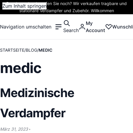
Rauchen oder dampfen Sie noch? Wir verkaufen tragbare und
Zum Inhalt springen
stationäre Verdampfer und Zubehör. Willkommen
My
Navigation umschalten
Wunschli
Search
Account
STARTSEITE
BLOG
MEDIC
medic
Medizinische
Verdampfer
März 31, 2023